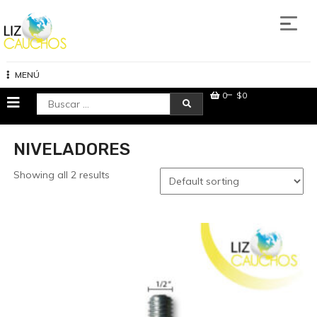
Saltar
al
contenido
Lizcauchos
MENÚ
0
$0
Buscar:
NIVELADORES
Showing all 2 results