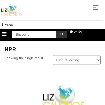
Saltar
al
contenido
Lizcauchos
MENÚ
0
$0
Buscar:
NPR
Showing the single result