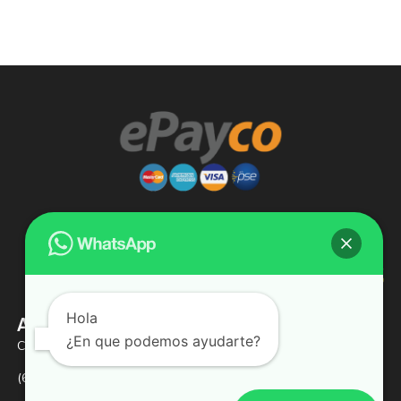
Hola
Almacenes Lizcauchos SAS
¿En que podemos ayudarte?
Calle 9 # 31 -03
(601) 2470066