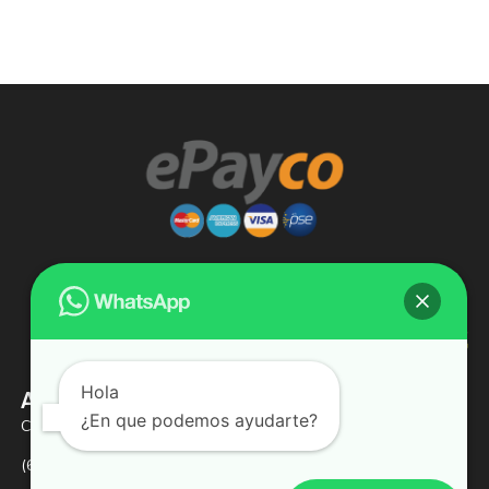
Hola
Almacenes Lizcauchos SAS
¿En que podemos ayudarte?
Calle 9 # 31 -03
(601) 2470066